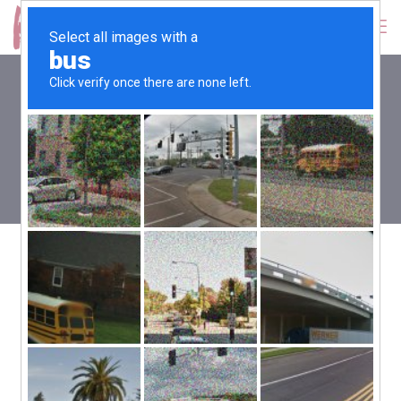
0
0,00
€
Fiera 8 settembre, produzioni &
identità… King Company
Presente!