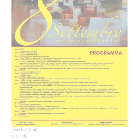
[/one-half-first]
[one-half]