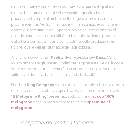
La Fiera 8 settembre di Rignano Flaminio è l’erede di quella di
merci e bestiame ai tempi dell’economia agricola che, con il
passare del tempo e il mutare delle esigenze, aveva perso la
propria identità. Nel 2011 la nuova Amministrazione comunale
decise di ricostruire lo sviluppo economico del paese attorno al
grande tema della sostenibilità ambientale partendo proprio
dalla fiera per riqualificarla come vetrina delle produzioni più
tipiche, quelle dell’artigianato e dell’agricoltura.
Anche nel nuovo nome,
8 settembre – produzioni & identità
, si
vollero rimarcare gli intenti: Produzioni rappresentative del luogo e
capaci di valorizzarne l’identità economica, ma anche storica,
culturale e delle tradizioni, in una parola le tipicità.
Noi della
King Company
siamo presenti durante tutta al giornata
di fiera con il nostro stand espositivo e/o con il nostro prodotto Re
“
Il Melograno King
” presentato sotto forma di
succo 100%
melograno
e con la nostra conosciutissima
spremuta di
melograno.
Vi aspettiamo, venite a trovarci!