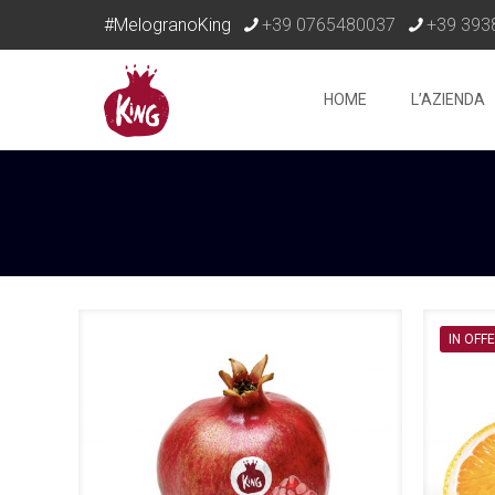
#MelogranoKing
+39 0765480037
+39 393
HOME
L’AZIENDA
IN OFF