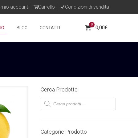
l mio account
Carrello
Condizioni di vendita
0
0,00
€
IO
BLOG
CONTATTI
Cerca Prodotto
Products
search
Categorie Prodotto