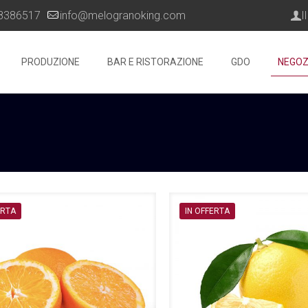
8386517
info@melogranoking.com
I
PRODUZIONE
BAR E RISTORAZIONE
GDO
NEGOZ
ERTA
IN OFFERTA