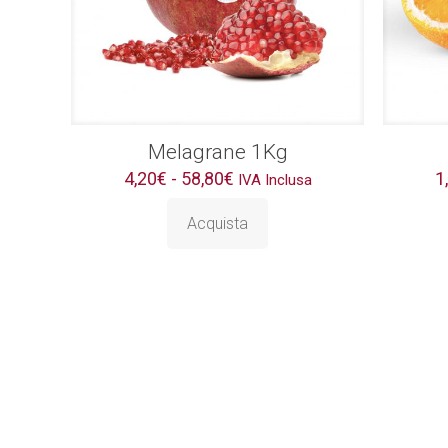
Melagrane 1Kg
Fascia
4,20
€
-
58,80
€
1
IVA Inclusa
di
prezzo:
Acquista
Questo
da
prodotto
4,20€
ha
a
più
58,80€
varianti.
Le
opzioni
possono
essere
scelte
nella