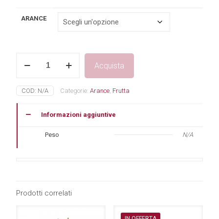
1,80€
ARANCE
a
26,90€
Arance1Kg
Acquista
quantità
COD:
N/A
Categorie:
Arance
,
Frutta
Informazioni aggiuntive
Peso
N/A
Prodotti correlati
IN OFFERTA