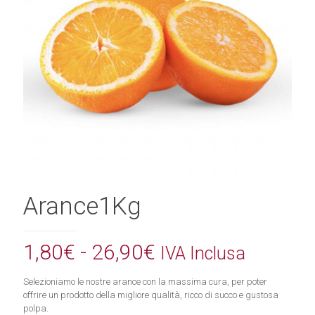
Arance1Kg
Fascia
1,80
€
-
26,90
€
IVA Inclusa
di
Selezioniamo le nostre arance con la massima cura, per poter
prezzo:
offrire un prodotto della migliore qualità, ricco di succo e gustosa
da
polpa.