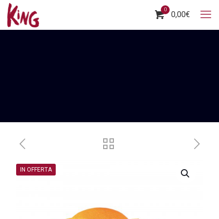
0
0,00
€
IN OFFERTA